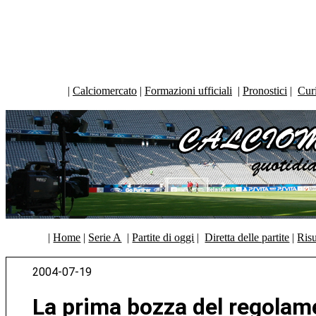
|
Calciomercato
|
Formazioni ufficiali
|
Pronostici
|
Curi
|
Home
|
Serie A
|
Partite di oggi
|
Diretta delle partite
|
Risu
2004-07-19
La prima bozza del regolam