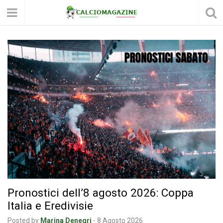
Pronostici dell’8 agosto 2026: Coppa
Italia e Eredivisie
Posted by
Marina Denegri
-
8 Agosto 2026