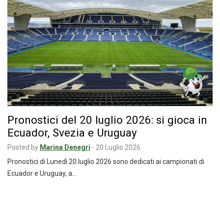
Pronostici del 20 luglio 2026: si gioca in
Ecuador, Svezia e Uruguay
Posted by
Marina Denegri
-
20 Luglio 2026
Pronostici di Lunedì 20 luglio 2026 sono dedicati ai campionati di
Ecuador e Uruguay, a…
Navigazione