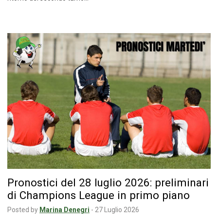
Pronostici del 28 luglio 2026: preliminari
di Champions League in primo piano
Posted by
Marina Denegri
-
27 Luglio 2026