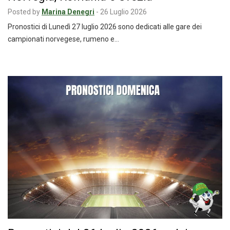
Posted by
Marina Denegri
-
26 Luglio 2026
Pronostici di Lunedì 27 luglio 2026 sono dedicati alle gare dei
campionati norvegese, rumeno e…