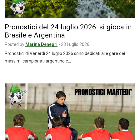
Pronostici del 24 luglio 2026: si gioca in
Brasile e Argentina
Posted by
Marina Denegri
-
23 Luglio 2026
Pronostici di Venerdì 24 luglio 2026 sono dedicati alle gare dei
massimi campionati argentino e…