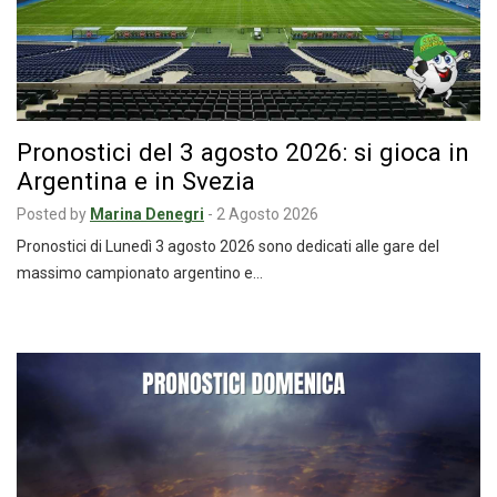
Pronostici del 3 agosto 2026: si gioca in
Argentina e in Svezia
Posted by
Marina Denegri
-
2 Agosto 2026
Pronostici di Lunedì 3 agosto 2026 sono dedicati alle gare del
massimo campionato argentino e…