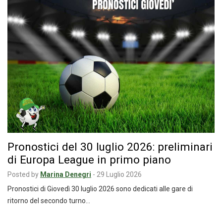
Pronostici del 30 luglio 2026: preliminari
di Europa League in primo piano
Posted by
Marina Denegri
-
29 Luglio 2026
Pronostici di Giovedì 30 luglio 2026 sono dedicati alle gare di
ritorno del secondo turno…