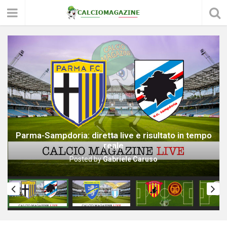
Frosinone-Lazio: diretta live e risultato in tempo reale
Posted by
Redazione Calciomagazine
Pre
Nex
vio
t