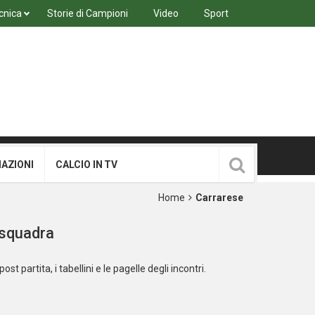
cnica
Storie di Campioni
Video
Sport
MAZIONI
CALCIO IN TV
Home
Carrarese
 squadra
post partita, i tabellini e le pagelle degli incontri.