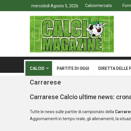
Calciomercato
Form
mercoledì Agosto 5, 2026
CALCIO
PARTITE DI OGGI
DIRETTA DELLE 
Carrarese
Carrarese Calcio ultime news: crona
Tutte le news sulle partite di campionato della
Carrare
Aggiornamenti in tempo reale, gli allenamenti, la situazi