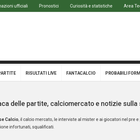
azioni ufficiali
Pronostici
Curiosità e statistiche
Area Te
PARTITE
RISULTATI LIVE
FANTACALCIO
PROBABILI FOR
ca delle partite, calciomercato e notizie sulla
se
Calcio
, il calcio mercato, le interviste al mister e ai giocatori nel pre e 
one infortunati, squalificati.