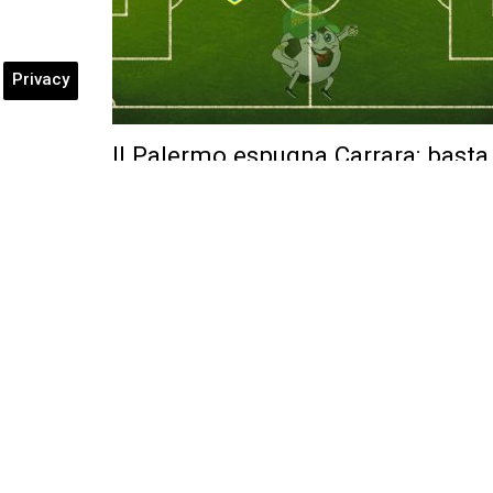
Privacy
Il Palermo espugna Carrara: basta
Pohjanpalo, Carrarese fermata da
due pali e da un super Joronen
Posted by
Marina Denegri
-
8 Marzo 2026
Diretta di Carrarese-Palermo di Domenica 8 marzo 202
decide Pohjanpalo con una rete al 19′…