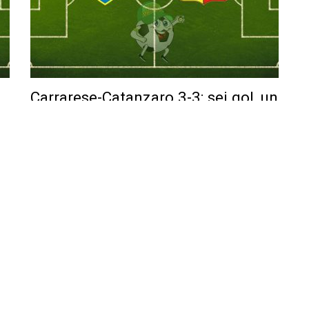
Carrarese-Catanzaro 3-3: sei gol, un
rigore sbagliato e un finale da
brividi al “Dei Marmi”
Posted by
Carmine Polimeni
-
4 Marzo 2026
6:
Diretta Carrarese-Catanzaro di mercoledì 4 marzo 2026:
gol, autogol, rigore fallito e pari al 94’…