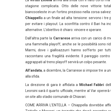
La
Virtus Entella
arriva alla sfida con il fiato corto m
stagione complicata. Otto delle nove vittorie tota
biancoceleste in un fortino prezioso nella corsa salvezz
Chiappell
a a un finale ad alta tensione: servono i tre 
per evitare i playout. La sconfitta contro il Bari ha
alternative. L’obiettivo è chiaro: vincere e sperare.
Dall’altra parte la
Carrarese
arriva con un carico di m
una fiammella playoff, anche se le possibilità sono ri
Marmi, dove i gialloazzurri hanno sofferto per tutt
raccontano una fragilità evidente. Il pareggio contr
aggrappati al treno playoff servirà un colpo pesante.
All’andata
, a dicembre, la Carrarese si impose tre a u
alla sfida.
La direzione di gara è affidata a
Michael Fabbri
dell
Leorsini sarà il quarto ufficiale, mentre al Var oper
on site allo stadio comunale di Chiavari.
COME ARRIVA L’ENTELLA – Chiappella dovrebbe affidar