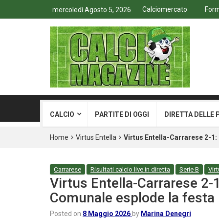
Calciomercato
Form
mercoledì Agosto 5, 2026
CALCIO
PARTITE DI OGGI
DIRETTA DELLE 
Home
Virtus Entella
Virtus Entella-Carrarese 2-1
Carrarese
Risultati calcio live in diretta
Serie B
Virt
Virtus Entella-Carrarese 2-
Comunale esplode la festa
Posted on
8 Maggio 2026
by
Marina Denegri