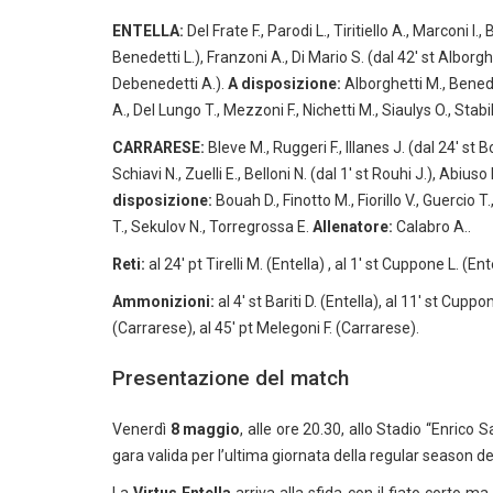
ENTELLA:
Del Frate F., Parodi L., Tiritiello A., Marconi I.,
Benedetti L.), Franzoni A., Di Mario S. (dal 42′ st Alborghet
Debenedetti A.).
A disposizione:
Alborghetti M., Bened
A., Del Lungo T., Mezzoni F., Nichetti M., Siaulys O., Stabil
CARRARESE:
Bleve M., Ruggeri F., Illanes J. (dal 24′ st B
Schiavi N., Zuelli E., Belloni N. (dal 1′ st Rouhi J.), Abiuso
disposizione:
Bouah D., Finotto M., Fiorillo V., Guercio T.
T., Sekulov N., Torregrossa E.
Allenatore:
Calabro A..
Reti:
al 24′ pt Tirelli M. (Entella) , al 1′ st Cuppone L. (En
Ammonizioni:
al 4′ st Bariti D. (Entella), al 11′ st Cuppone
(Carrarese), al 45′ pt Melegoni F. (Carrarese).
Presentazione del match
Venerdì
8 maggio
, alle ore 20.30, allo Stadio “Enrico
gara valida per l’ultima giornata della regular season 