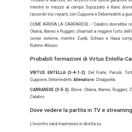
Tiritiello e Marconi, un terzetto che dovrà garantire 
mentre in mezzo al campo Squizzato e Karic dovrebb
raccordo tra i reparti, con Cuppone e Debenedetti a guid
COME ARRIVA LA CARRARESE – Calabro dovrebbe rispon
Oliana, Illanes e Ruggeri, chiamati a reggere l’urto del
corsie esterne, mentre Zuelli, Schiavi e Hasa comp
Rubino‑Abiuso.
Probabili formazioni di Virtus Entella-C
VIRTUS ENTELLA (3-4-1-2)
: Del Frate; Parodi, Tir
Cuppone, Debenedetti.
Allenatore:
Chiappella
CARRARESE (3-5-2):
Bleve; Oliana, Illanes, Ruggeri; 
Calabro
Dove vedere la partita in TV e streamin
L’incontro sarà trasmesso in diretta su: