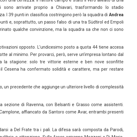
a con una certezza: il fattore campo è stato il vero alleato di una
li sono arrivate proprio a Chiavari, trasformando lo stadio
a. I 39 punti in classifica costringono però la squadra di
Andrea
punti e, soprattutto, un passo falso di una tra Südtirol ed Empoli
 incrinato qualche convinzione, ma la squadra sa che non ci sono
otivazioni opposto. L’undicesimo posto a quota 44 tiene accesa
dotte al minimo. Per provarci, però, serve un’impresa lontano dal
a la stagione: solo tre vittorie esterne e ben nove sconfitte
o il Cesena ha confermato solidità e carattere, ma per restare
no, un precedente che aggiunge un ulteriore livello di complessità
a sezione di Ravenna, con Belsanti e Grasso come assistenti.
erà Camplone, affiancato da Santoro come Avar, entrambi presenti
si a Del Frate tra i pali. La difesa sarà composta da Parodi,