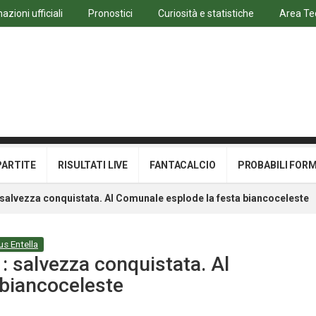
azioni ufficiali
Pronostici
Curiosità e statistiche
Area Te
PARTITE
RISULTATI LIVE
FANTACALCIO
PROBABILI FOR
: salvezza conquistata. Al Comunale esplode la festa biancoceleste
us Entella
1: salvezza conquistata. Al
 biancoceleste