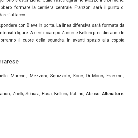
equilibrio e attenzione. Sulle fasce agiranno Mezzoni e Di Mario,
ero formare la cerniera centrale. Franzoni sarà il punto di
are l’attacco.
dere con Bleve in porta. La linea difensiva sarà formata da
l’intensità ligure. A centrocampo Zanon e Belloni presidieranno le
orranno il cuore della squadra. In avanti spazio alla coppia
arrarese
itiello, Marconi; Mezzoni, Squizzato, Karic, Di Mario; Franzoni;
Zanon, Zuelli, Schiavi, Hasa, Belloni; Rubino, Abiuso.
Allenatore:
g