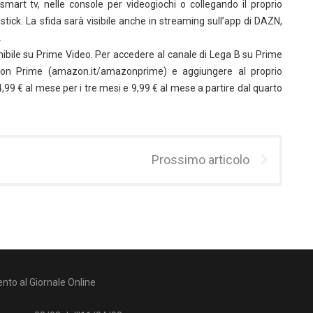
mart tv, nelle console per videogiochi o collegando il proprio
ick. La sfida sarà visibile anche in streaming sull’app di DAZN,
.
onibile su Prime Video. Per accedere al canale di Lega B su Prime
on Prime (amazon.it/amazonprime) e aggiungere al proprio
99 € al mese per i tre mesi e 9,99 € al mese a partire dal quarto
Prossimo articolo
nto al Giornale Online