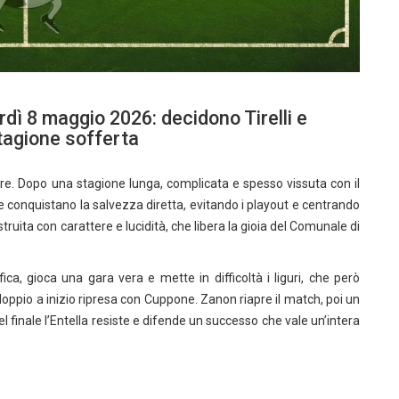
rdì 8 maggio 2026: decidono Tirelli e
tagione sofferta
re. Dopo una stagione lunga, complicata e spesso vissuta con il
 e conquistano la salvezza diretta, evitando i playout e centrando
ostruita con carattere e lucidità, che libera la gioia del Comunale di
fica, gioca una gara vera e mette in difficoltà i liguri, che però
ddoppio a inizio ripresa con Cuppone. Zanon riapre il match, poi un
Nel finale l’Entella resiste e difende un successo che vale un’intera