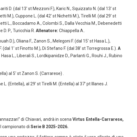
 Bariti D. (dal 13′ st Mezzoni F.), Karic N., Squizzato N. (dal 13′ st
ti M.), Cuppone L. (dal 42′ st Nichetti M.), Tirelli M. (dal 29′ st
etti L., Boccadamo A., Colombi S., Dalla Vecchia M., Debenedetti
e D. P., Turicchia R.
Allenatore:
Chiappella A..
ouah D.), Oliana F., Zanon S., Melegoni F. (dal 15′ st Hasa L.),
 F. (dal 1′ st Finotto M.), Di Stefano F. (dal 38′ st Torregrossa E.).
A
, Hasa L., Liberali S., Lordkipanidze D., Parlanti G., Rouhi J., Rubino
tella) al 5′ st Zanon S. (Carrarese) .
 L. (Entella), al 29′ st Tirelli M. (Entella) al 37′ pt Illanes J.
 Sannazzari” di Chiavari, andrà in scena
Virtus Entella-Carrarese,
del campionato di
Serie B 2025-2026.