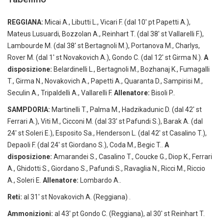
REGGIANA:
Micai A., Libutti L., Vicari F. (dal 10′ pt Papetti A.),
Mateus Lusuardi, Bozzolan A., Reinhart T. (dal 38′ st Vallarelli F.),
Lambourde M. (dal 38′ st Bertagnoli M.), Portanova M., Charlys,
Rover M. (dal 1′ st Novakovich A.), Gondo C. (dal 12′ st Girma N.).
A
disposizione:
Belardinelli L., Bertagnoli M., Bozhanaj K., Fumagalli
T., Girma N., Novakovich A., Papetti A., Quaranta D., Sampirisi M.,
Seculin A., Tripaldelli A., Vallarelli F.
Allenatore:
Bisoli P..
SAMPDORIA:
Martinelli T., Palma M., Hadzikadunic D. (dal 42′ st
Ferrari A.), Viti M., Cicconi M. (dal 33′ st Pafundi S.), Barak A. (dal
24′ st Soleri E.), Esposito Sa., Henderson L. (dal 42′ st Casalino T.),
Depaoli F. (dal 24′ st Giordano S.), Coda M., Begic T..
A
disposizione:
Amarandei S., Casalino T., Coucke G., Diop K., Ferrari
A., Ghidotti S., Giordano S., Pafundi S., Ravaglia N., Ricci M., Riccio
A., Soleri E.
Allenatore:
Lombardo A..
Reti:
al 31′ st Novakovich A. (Reggiana) .
Ammonizioni:
al 43′ pt Gondo C. (Reggiana), al 30′ st Reinhart T.