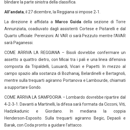
blindare la parte sinistra della classifica.
All’andata
, il 27 dicembre, la Reggiana si impose 2‑1.
La direzione è affidata a
Marco Guida
della sezione di Torre
Annunziata, coadiuvato dagli assistenti Cortese e Pistarelli e dal
Quarto ufficiale: Perenzoni. Al VAR ci sarà Pezzuto mentre l’AVAR
sarà Paganessi.
COME ARRIVA LA REGGIANA – Bisoli dovrebbe confermare un
assetto a quattro dietro, con Micai tra i pali e una linea difensiva
composta da Tripaldelli, Lusuardi, Vicari e Papetti. In mezzo al
campo spazio alla sostanza di Bozhanaj, Belardinelli e Bertagnoli,
mentre sulla trequarti agiranno Portanova e Lambourde, chiamati
a supportare Gondo.
COME ARRIVA LA SAMPDORIA – Lombardo dovrebbe ripartire dal
4‑2‑3‑1. Davanti a Martinelli, la difesa sarà formata da Cicconi, Viti,
Hadzikadunic e Giordano. In mediana la coppia
Henderson‑Esposito. Sulla trequarti agiranno Begic, Depaoli e
Barak, con Coda pronto a guidare l’attacco.