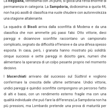
La
Reggiana,
ventesima con 34 punti, si gioca una fetta enorme di
permanenza in categoria. La
Sampdoria,
dodicesima a quota 44,
non ha più assilli di classifica ma vuole chiudere con autorevolezza
una stagione altalenante.
La squadra di
Bisoli
arriva dalla sconfitta di Modena e da una
classifica che non ammette più passi falsi. Otto vittorie, dieci
pareggi e diciannove sconfitte raccontano un campionato
complicato, segnato da difficoltà offensive e da una difesa spesso
esposta. In casa, però, i granata hanno mostrato più solidità:
cinque successi e sette pareggi in diciotto gare, numeri che
alimentano la speranza di un colpo pesante proprio nel momento
decisivo.
I
blucerchiati
arrivano dal successo sul Südtirol e vogliono
confermare la crescita delle ultime settimane. Undici vittorie,
undici pareggi e quindici sconfitte compongono un percorso fatto
di alti e bassi, con un rendimento esterno fragile ma con una
qualità individuale che può fare la differenza.La Sampdoria non ha
più pressioni, ma Lombardo pretende una prova di maturità per