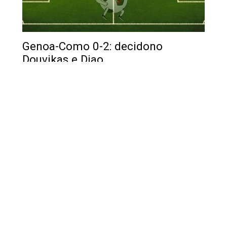
Genoa-Como 0-2: decidono
Douvikas e Diao
Posted by
Marina Denegri
-
26 Aprile 2026
Diretta di Genoa-Como di Domenica 26 aprile 2026: i
lariani colpiscono con cinismo e controllano,…