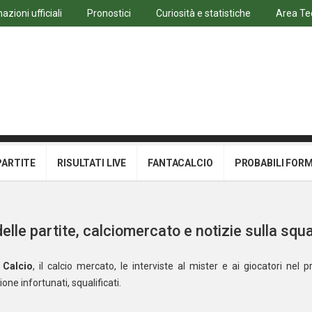
azioni ufficiali
Pronostici
Curiosità e statistiche
Area Te
PARTITE
RISULTATI LIVE
FANTACALCIO
PROBABILI FOR
lle partite, calciomercato e notizie sulla squ
Calcio
, il calcio mercato, le interviste al mister e ai giocatori nel pr
one infortunati, squalificati.