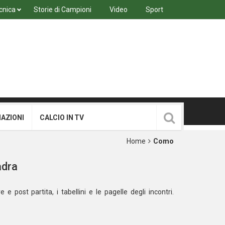
cnica
Storie di Campioni
Video
Sport
MAZIONI
CALCIO IN TV
Home
Como
adra
e e post partita, i tabellini e le pagelle degli incontri.