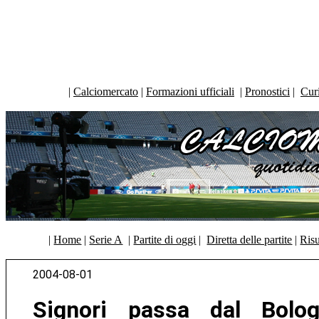
|
Calciomercato
|
Formazioni ufficiali
|
Pronostici
|
Curi
|
Home
|
Serie A
|
Partite di oggi
|
Diretta delle partite
|
Risu
2004-08-01
Signori passa dal Bologna