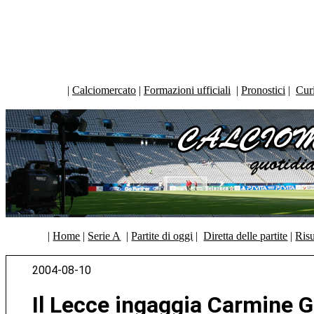
|
Calciomercato
|
Formazioni ufficiali
|
Pronostici
|
Curi
|
Home
|
Serie A
|
Partite di oggi
|
Diretta delle partite
|
Risu
2004-08-10
Il Lecce ingaggia Carmine G