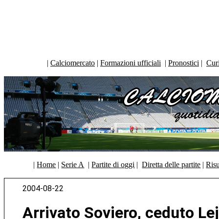
|
Calciomercato
|
Formazioni ufficiali
|
Pronostici
|
Curi
|
Home
|
Serie A
|
Partite di oggi
|
Diretta delle partite
|
Risu
2004-08-22
Arrivato Soviero, ceduto Lej