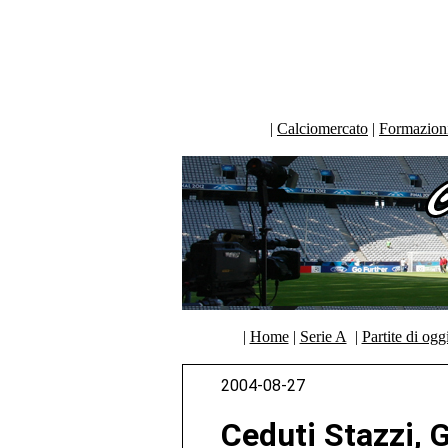
|
Calciomercato
|
Formazioni 
|
Home
|
Serie A
|
Partite di ogg
2004-08-27
Ceduti Stazzi, 