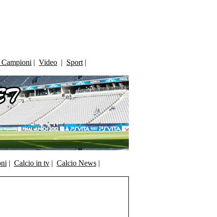
i Campioni
|
Video
|
Sport
|
oni
|
Calcio in tv
|
Calcio News
|