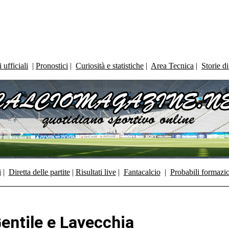
ufficiali
|
Pronostici
|
Curiosità e statistiche
|
Area Tecnica
|
Storie d
i
|
Diretta delle partite
|
Risultati live
|
Fantacalcio
|
Probabili formazi
Gentile e Lavecchia