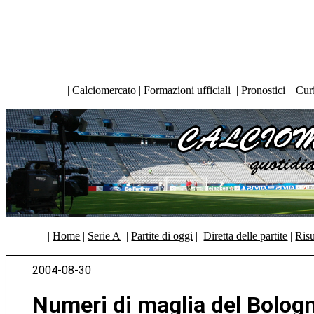
|
Calciomercato
|
Formazioni ufficiali
|
Pronostici
|
Curi
|
Home
|
Serie A
|
Partite di oggi
|
Diretta delle partite
|
Risu
2004-08-30
Numeri di maglia del Bolog