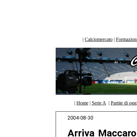
|
Calciomercato
|
Formazioni 
|
Home
|
Serie A
|
Partite di ogg
2004-08-30
Arriva Maccaro