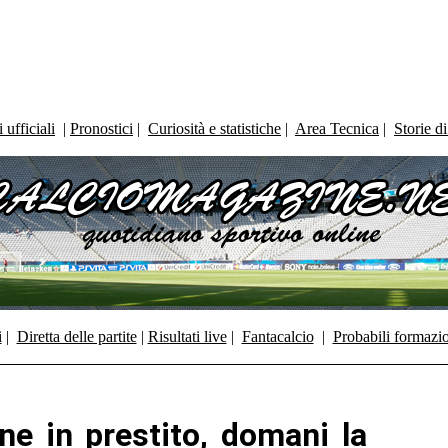
ufficiali
|
Pronostici
|
Curiosità e statistiche
|
Area Tecnica
|
Storie d
i
|
Diretta delle partite
|
Risultati live
|
Fantacalcio
|
Probabili formazi
ne in prestito, domani la