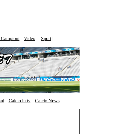
i Campioni
|
Video
|
Sport
|
oni
|
Calcio in tv
|
Calcio News
|