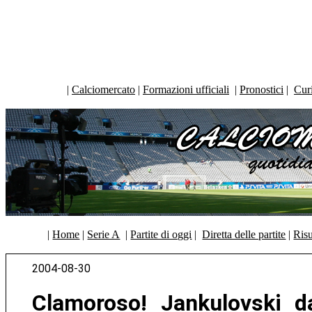
|
Calciomercato
|
Formazioni ufficiali
|
Pronostici
|
Curi
|
Home
|
Serie A
|
Partite di oggi
|
Diretta delle partite
|
Risu
2004-08-30
Clamoroso! Jankulovski da