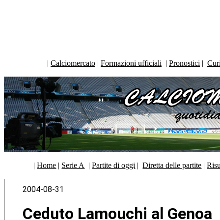
|
Calciomercato
|
Formazioni ufficiali
|
Pronostici
|
Curi
|
Home
|
Serie A
|
Partite di oggi
|
Diretta delle partite
|
Risu
2004-08-31
Ceduto Lamouchi al Genoa