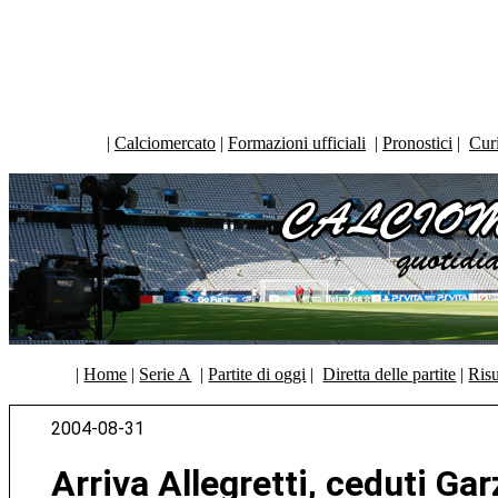
|
Calciomercato
|
Formazioni ufficiali
|
Pronostici
|
Curi
|
Home
|
Serie A
|
Partite di oggi
|
Diretta delle partite
|
Risu
2004-08-31
Arriva Allegretti, ceduti Ga