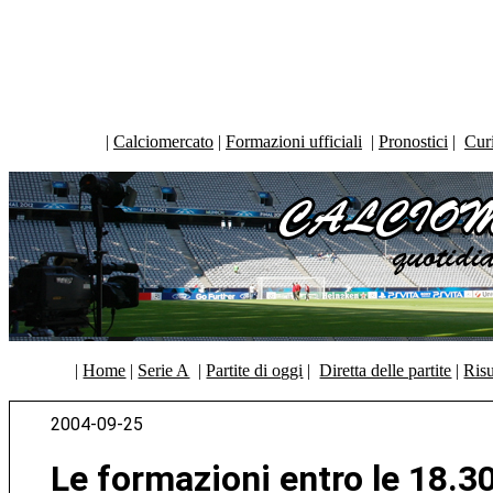
|
Calciomercato
|
Formazioni ufficiali
|
Pronostici
|
Curi
|
Home
|
Serie A
|
Partite di oggi
|
Diretta delle partite
|
Risu
2004-09-25
Le formazioni entro le 18.30