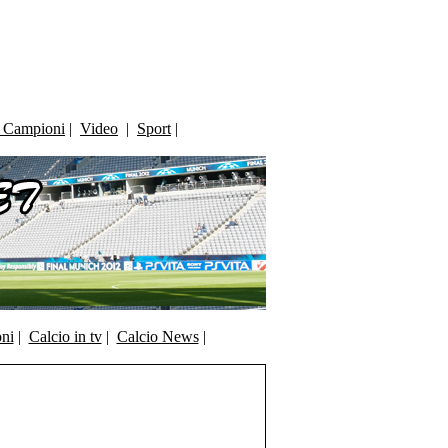
i Campioni
|
Video
|
Sport
|
oni
|
Calcio in tv
|
Calcio News
|