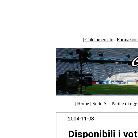
|
Calciomercato
|
Formazioni 
|
Home
|
Serie A
|
Partite di ogg
2004-11-08
Disponibili i vot