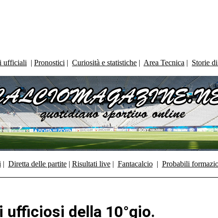
ufficiali
|
Pronostici
|
Curiosità e statistiche
|
Area Tecnica
|
Storie d
i
|
Diretta delle partite
|
Risultati live
|
Fantacalcio
|
Probabili formazi
i ufficiosi della 10°gio.