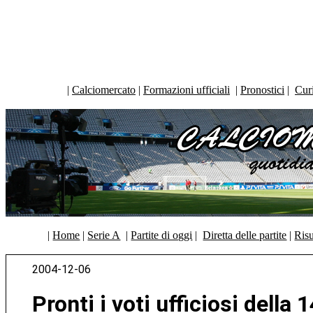
|
Calciomercato
|
Formazioni ufficiali
|
Pronostici
|
Curi
|
Home
|
Serie A
|
Partite di oggi
|
Diretta delle partite
|
Risu
2004-12-06
Pronti i voti ufficiosi della 