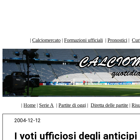
|
Calciomercato
|
Formazioni ufficiali
|
Pronostici
|
Curi
|
Home
|
Serie A
|
Partite di oggi
|
Diretta delle partite
|
Risu
2004-12-12
I voti ufficiosi degli anticip