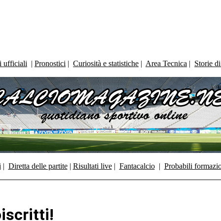
ufficiali
|
Pronostici
|
Curiosità e statistiche
|
Area Tecnica
|
Storie d
i
|
Diretta delle partite
|
Risultati live
|
Fantacalcio
|
Probabili formazi
iscritti!