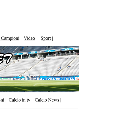
i Campioni
|
Video
|
Sport
|
oni
|
Calcio in tv
|
Calcio News
|