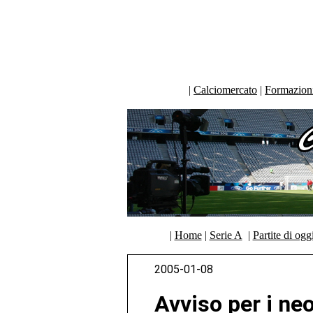
|
Calciomercato
|
Formazioni 
|
Home
|
Serie A
|
Partite di ogg
2005-01-08
Avviso per i neo