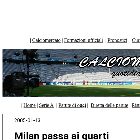
|
Calciomercato
|
Formazioni ufficiali
|
Pronostici
|
Curi
|
Home
|
Serie A
|
Partite di oggi
|
Diretta delle partite
|
Risu
2005-01-13
Milan passa ai quarti