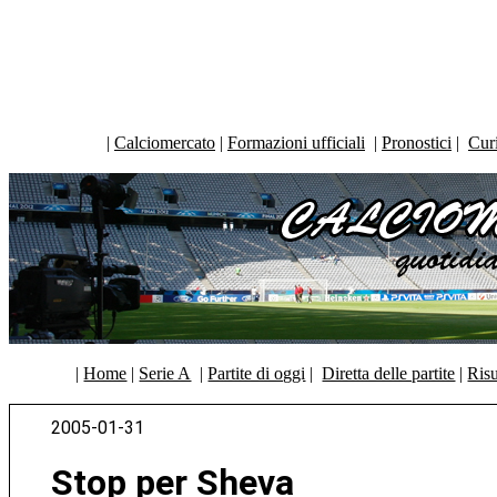
|
Calciomercato
|
Formazioni ufficiali
|
Pronostici
|
Curi
|
Home
|
Serie A
|
Partite di oggi
|
Diretta delle partite
|
Risu
2005-01-31
Stop per Sheva