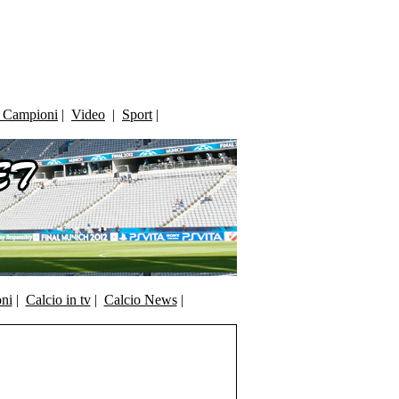
i Campioni
|
Video
|
Sport
|
oni
|
Calcio in tv
|
Calcio News
|