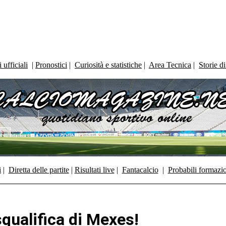
ufficiali
|
Pronostici
|
Curiosità e statistiche
|
Area Tecnica
|
Storie d
i
|
Diretta delle partite
|
Risultati live
|
Fantacalcio
|
Probabili formazi
qualifica di Mexes!