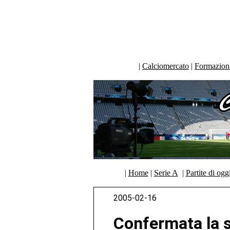
|
Calciomercato
|
Formazioni 
|
Home
|
Serie A
|
Partite di ogg
2005-02-16
Confermata la s