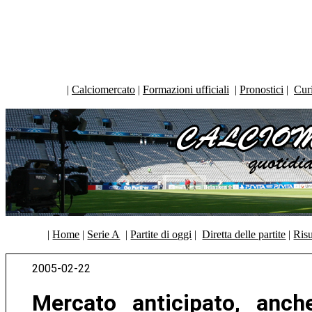
|
Calciomercato
|
Formazioni ufficiali
|
Pronostici
|
Curi
|
Home
|
Serie A
|
Partite di oggi
|
Diretta delle partite
|
Risu
2005-02-22
Mercato anticipato, anche