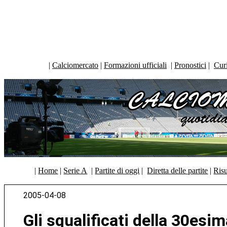
|
Calciomercato
|
Formazioni ufficiali
|
Pronostici
|
Curi
|
Home
|
Serie A
|
Partite di oggi
|
Diretta delle partite
|
Risu
2005-04-08
Gli squalificati della 30esi