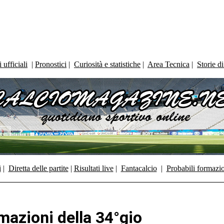
ufficiali
|
Pronostici
|
Curiosità e statistiche
|
Area Tecnica
|
Storie d
i
|
Diretta delle partite
|
Risultati live
|
Fantacalcio
|
Probabili formazi
mazioni della 34°gio