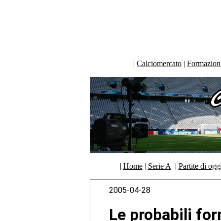
|
Calciomercato
|
Formazioni 
|
Home
|
Serie A
|
Partite di ogg
2005-04-28
Le probabili for