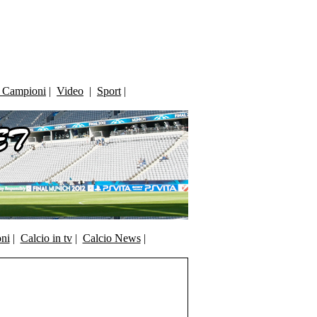
i Campioni
|
Video
|
Sport
|
oni
|
Calcio in tv
|
Calcio News
|