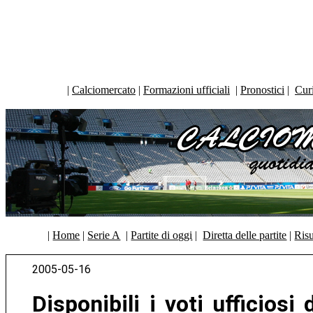
|
Calciomercato
|
Formazioni ufficiali
|
Pronostici
|
Curi
|
Home
|
Serie A
|
Partite di oggi
|
Diretta delle partite
|
Risu
2005-05-16
Disponibili i voti ufficiosi