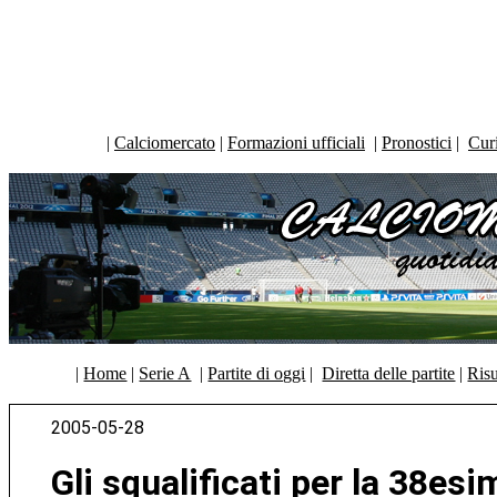
|
Calciomercato
|
Formazioni ufficiali
|
Pronostici
|
Curi
|
Home
|
Serie A
|
Partite di oggi
|
Diretta delle partite
|
Risu
2005-05-28
Gli squalificati per la 38es