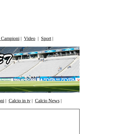
i Campioni
|
Video
|
Sport
|
oni
|
Calcio in tv
|
Calcio News
|