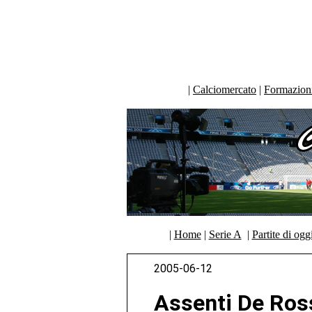
|
Calciomercato
|
Formazioni 
|
Home
|
Serie A
|
Partite di ogg
2005-06-12
Assenti De Ross