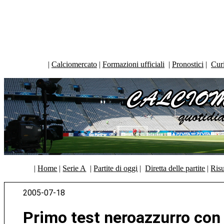
|
Calciomercato
|
Formazioni ufficiali
|
Pronostici
|
Curi
|
Home
|
Serie A
|
Partite di oggi
|
Diretta delle partite
|
Risu
2005-07-18
Primo test neroazzurro con 