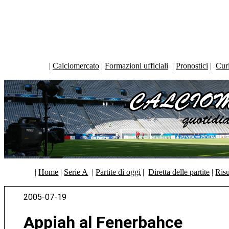
|
Calciomercato
|
Formazioni ufficiali
|
Pronostici
|
Curi
|
Home
|
Serie A
|
Partite di oggi
|
Diretta delle partite
|
Risu
2005-07-19
Appiah al Fenerbahce