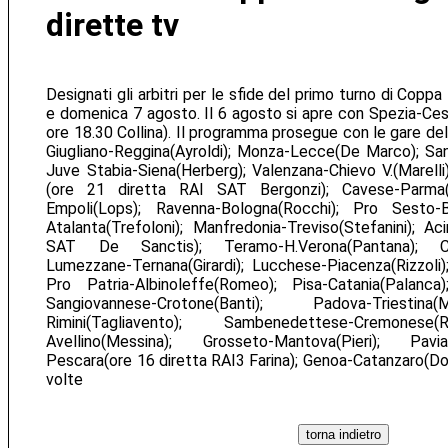
dirette tv
Designati gli arbitri per le sfide del primo turno di Coppa
e domenica 7 agosto. Il 6 agosto si apre con Spezia-Ce
ore 18.30 Collina). Il programma prosegue con le gare del 
Giugliano-Reggina(Ayroldi); Monza-Lecce(De Marco); San 
Juve Stabia-Siena(Herberg); Valenzana-Chievo V.(Marelli)
(ore 21 diretta RAI SAT Bergonzi); Cavese-Parma(Sq
Empoli(Lops); Ravenna-Bologna(Rocchi); Pro Sesto-
Atalanta(Trefoloni); Manfredonia-Treviso(Stefanini); Ac
SAT De Sanctis); Teramo-H.Verona(Pantana); Citt
Lumezzane-Ternana(Girardi); Lucchese-Piacenza(Rizzoli);
Pro Patria-Albinoleffe(Romeo); Pisa-Catania(Palanca)
Sangiovannese-Crotone(Banti); Padova-Triestina
Rimini(Tagliavento); Sambenedettese-Cremonese
Avellino(Messina); Grosseto-Mantova(Pieri); Pavia-
Pescara(ore 16 diretta RAI3 Farina); Genoa-Catanzaro(Dond
volte