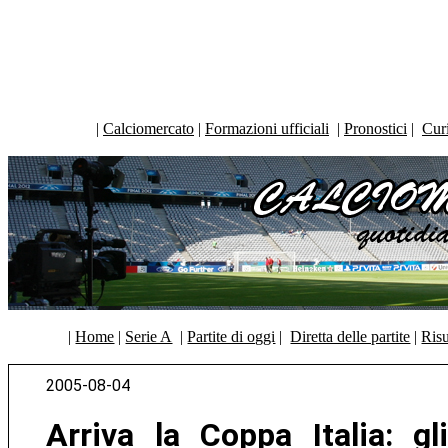
|
Calciomercato
|
Formazioni ufficiali
|
Pronostici
|
Curi
|
Home
|
Serie A
|
Partite di oggi
|
Diretta delle partite
|
Risu
2005-08-04
Arriva la Coppa Italia: gli