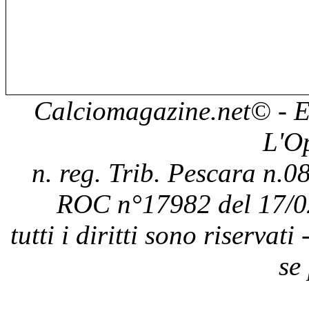
Calciomagazine.net
© - E
L'O
n. reg. Trib. Pescara n.08
ROC n°17982 del 17/0
tutti i diritti sono riservat
se