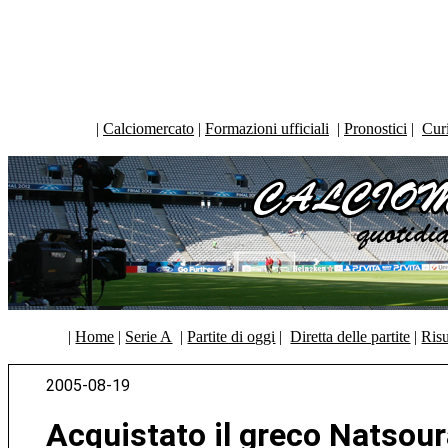
|
Calciomercato
|
Formazioni ufficiali
|
Pronostici
|
Curi
|
Home
|
Serie A
|
Partite di oggi
|
Diretta delle partite
|
Risu
2005-08-19
Acquistato il greco Natsou