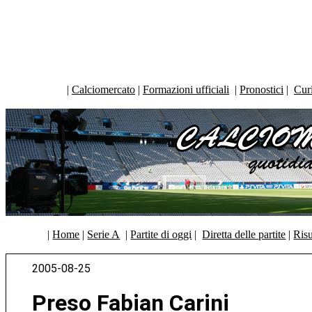
|
Calciomercato
|
Formazioni ufficiali
|
Pronostici
|
Curi
|
Home
|
Serie A
|
Partite di oggi
|
Diretta delle partite
|
Risu
2005-08-25
Preso Fabian Carini