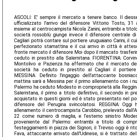
ASCOLI: E' sempre il mercato a tenere banco. Il diesse
ufficializzato l'arrivo del difensore Vittorio Tosto, 31
insieme al centrocampista Nicola Zanini, entrambi a titolo 
società rossoblù giunge invece il difensore centrale di
Cagliari potrà contare sul portiere uruguaiano Carini, il cu
perfezionato stamattina e il cui arrivo in città è attes
fronte mercato il difensore Moi dopo il mancato trasferi
ceduto in prestito alla Salernitana. FIORENTINA: Corvi
Montolivo e Pazienza ha affermato che il mercato dei
società ha ceduto in prestito al Cagliari il portiere
MESSINA: Definito l’ingaggio dell’attaccante bosnia
mattina sarà a Messina per il primo allenamento con i 
Palermo ha ceduto Modesto in comproprietà alla Reggina
Salernitana, il primo a titolo definitivo, il secondo in 
acquistato in questi giorni ed è stato presentato nel po
difensore del Perugina svincolatosi. REGGINA: Oggi h
allenamento il centrocampista Carobbio, prelevato dall’A
22 come numero di maglia, e l’esterno sinistro Modes
proveniente dal Palermo: entrambi a titolo di comp
festeggiamenti in piazza dei Signori, il Treviso oggi è ri
Fava, attaccante arrivato dall'Udinese, si è trattato de