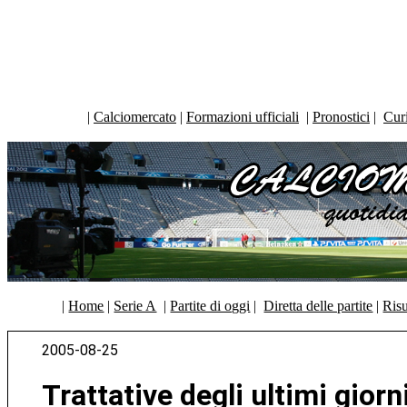
|
Calciomercato
|
Formazioni ufficiali
|
Pronostici
|
Curi
|
Home
|
Serie A
|
Partite di oggi
|
Diretta delle partite
|
Risu
2005-08-25
Trattative degli ultimi giorn