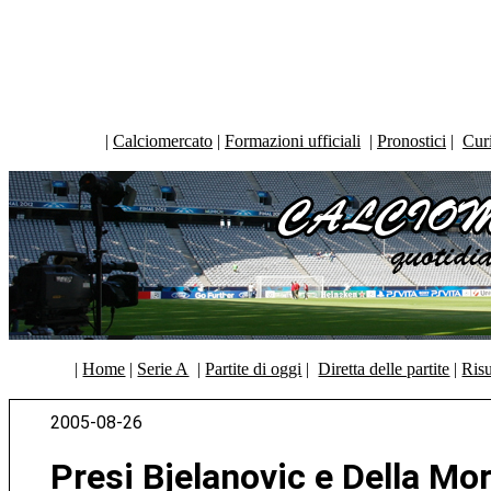
|
Calciomercato
|
Formazioni ufficiali
|
Pronostici
|
Curi
|
Home
|
Serie A
|
Partite di oggi
|
Diretta delle partite
|
Risu
2005-08-26
Presi Bjelanovic e Della Mo