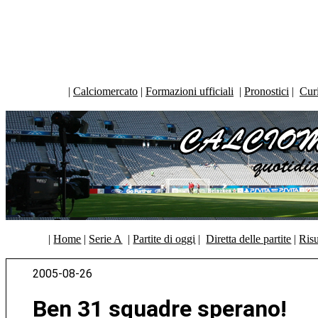
|
Calciomercato
|
Formazioni ufficiali
|
Pronostici
|
Curi
|
Home
|
Serie A
|
Partite di oggi
|
Diretta delle partite
|
Risu
2005-08-26
Ben 31 squadre sperano!