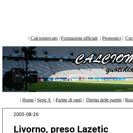
|
Calciomercato
|
Formazioni ufficiali
|
Pronostici
|
Curi
|
Home
|
Serie A
|
Partite di oggi
|
Diretta delle partite
|
Risu
2005-08-26
Livorno, preso Lazetic