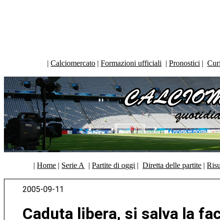
|
Calciomercato
|
Formazioni ufficiali
|
Pronostici
|
Curi
|
Home
|
Serie A
|
Partite di oggi
|
Diretta delle partite
|
Risu
2005-09-11
Caduta libera, si salva la fa