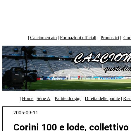
|
Calciomercato
|
Formazioni ufficiali
|
Pronostici
|
Curi
|
Home
|
Serie A
|
Partite di oggi
|
Diretta delle partite
|
Risu
2005-09-11
Corini 100 e lode, collettivo