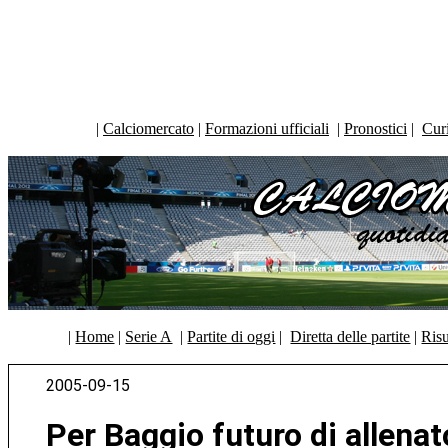
|
Calciomercato
|
Formazioni ufficiali
|
Pronostici
|
Curi
|
Home
|
Serie A
|
Partite di oggi
|
Diretta delle partite
|
Risu
2005-09-15
Per Baggio futuro di allenat