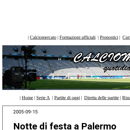
|
Calciomercato
|
Formazioni ufficiali
|
Pronostici
|
Curi
|
Home
|
Serie A
|
Partite di oggi
|
Diretta delle partite
|
Risu
2005-09-15
Notte di festa a Palermo