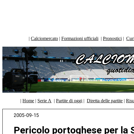
|
Calciomercato
|
Formazioni ufficiali
|
Pronostici
|
Curi
|
Home
|
Serie A
|
Partite di oggi
|
Diretta delle partite
|
Risu
2005-09-15
Pericolo portoghese per la