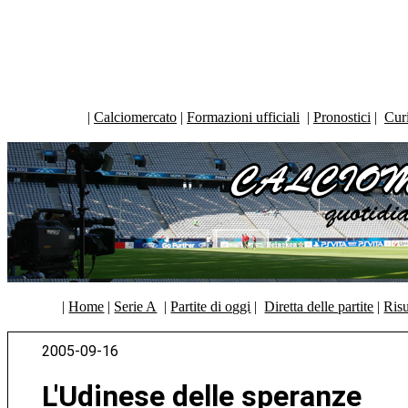
|
Calciomercato
|
Formazioni ufficiali
|
Pronostici
|
Curi
|
Home
|
Serie A
|
Partite di oggi
|
Diretta delle partite
|
Risu
2005-09-16
L'Udinese delle speranze