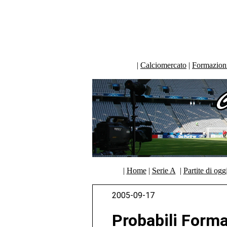
|
Calciomercato
|
Formazioni 
|
Home
|
Serie A
|
Partite di ogg
2005-09-17
Probabili Forma