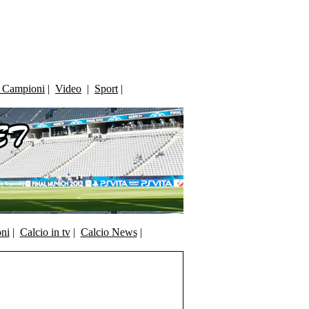
i Campioni
|
Video
|
Sport
|
oni
|
Calcio in tv
|
Calcio News
|