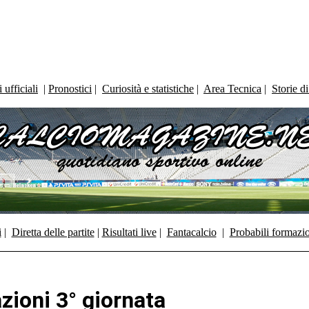
ufficiali
|
Pronostici
|
Curiosità e statistiche
|
Area Tecnica
|
Storie d
i
|
Diretta delle partite
|
Risultati live
|
Fantacalcio
|
Probabili formazi
zioni 3° giornata