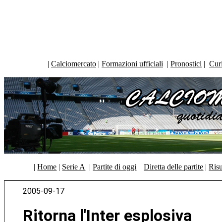
|
Calciomercato
|
Formazioni ufficiali
|
Pronostici
|
Curi
|
Home
|
Serie A
|
Partite di oggi
|
Diretta delle partite
|
Risu
2005-09-17
Ritorna l'Inter esplosiva