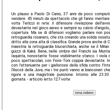
Un plauso a Paolo Di Canio, 37 anni da poco compiuti
vendere. 45 minuti da spettacolo che gli fanno meritare 
volta Terlizzi in rete: il difensore rivelazione dell'a
devastante nel gioco aereo e sempre su calcio d'angolo, 
copertura. Ma se di difensori vogliamo parlare non pos
retroguardia rosanero, che sta creando una solida ossatu
dritto alla zona alta di classifica. Grande prova anche di 
maestria la retroguardia blucerchiata, anche se il Milan d
guizzi di Kakà. Bene, nelle ombre del Franchi sia Muntar
Iaquinta, nonostante fosse visibilmente stanco. I viola 
poco spettacolari, con Fiore-Toni coppia devastante. In 
con l'attenuante per i giallorossi della sfida contro l'In
l'Ascoli della Juve, ma i tre punti vanno ai bianconeri ch
rigore e una magistrale punizione. Intorno alle 23.30 
giornata. - articolo letto 127 volte