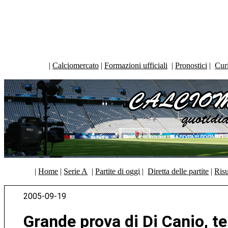
|
Calciomercato
|
Formazioni ufficiali
|
Pronostici
|
Curi
|
Home
|
Serie A
|
Partite di oggi
|
Diretta delle partite
|
Risu
2005-09-19
Grande prova di Di Canio, te