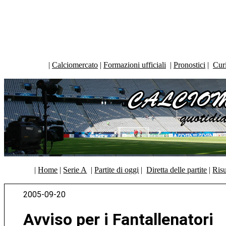
|
Calciomercato
|
Formazioni ufficiali
|
Pronostici
|
Curi
|
Home
|
Serie A
|
Partite di oggi
|
Diretta delle partite
|
Risu
2005-09-20
Avviso per i Fantallenatori